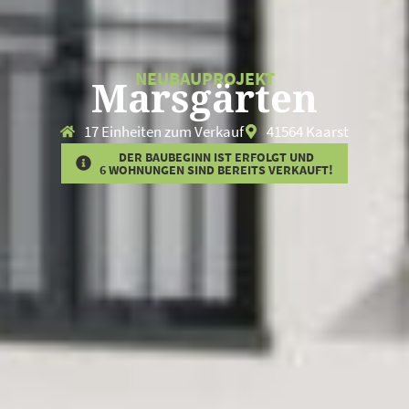
NEUBAUPROJEKT
Marsgärten
17 Einheiten zum Verkauf
41564 Kaarst
DER BAUBEGINN IST ERFOLGT UND
6 WOHNUNGEN SIND BEREITS VERKAUFT!