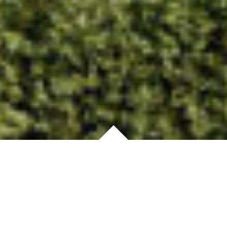
DIE MARSGÄRTEN IN KAARST
Ihre neue Traumimmobilie
im Herzen von Kaarst
Im Quartier Marsgärten errichten wir
zwei